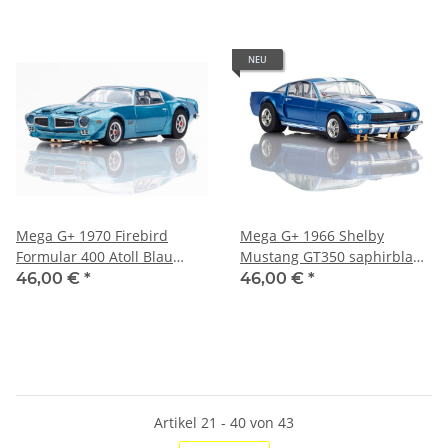
NEU
Mega G+ 1970 Firebird
Mega G+ 1966 Shelby
Formular 400 Atoll Blau
Mustang GT350 saphirblau
Metallic
mit weißen Streifen
46,00 €
*
46,00 €
*
Artikel 21 - 40 von 43