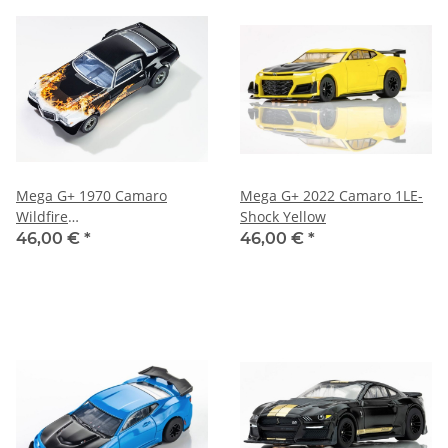
Mega G+ 1970 Camaro
Mega G+ 2022 Camaro 1LE-
Wildfire
Shock Yellow
Schwarz/Gelb/Orange
46,00 €
*
46,00 €
*