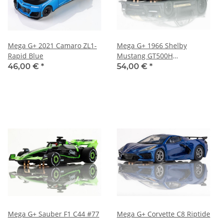
Mega G+ 2021 Camaro ZL1-
Mega G+ 1966 Shelby
Rapid Blue
Mustang GT500H
Schwarz/Gold
46,00 €
*
54,00 €
*
Mega G+ Sauber F1 C44 #77
Mega G+ Corvette C8 Riptide