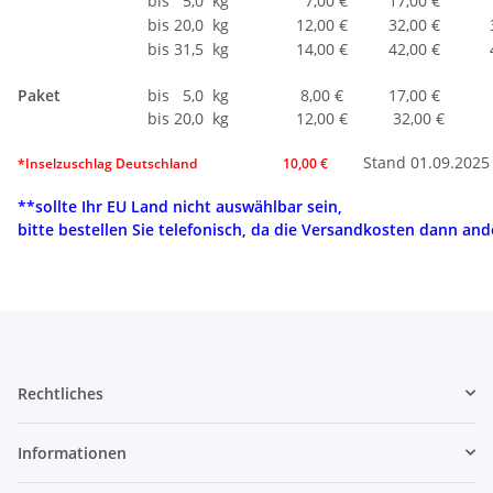
bis 5,0 kg
7,00 €
17,00 €
bis 20,0 kg
12,00 €
32,00 €
bis 31,5 kg
14,00 €
42,00 €
Paket
bis 5,0 kg
8,00 €
17,00 €
17
bis 20,0 kg
12,00 €
32,00 €
32
Stand 01.09.2025
*Inselzuschlag Deutschland
10,00 €
**sollte Ihr EU Land nicht auswählbar sein,
bitte bestellen Sie telefonisch, da die Versandkosten dann an
Rechtliches
Informationen