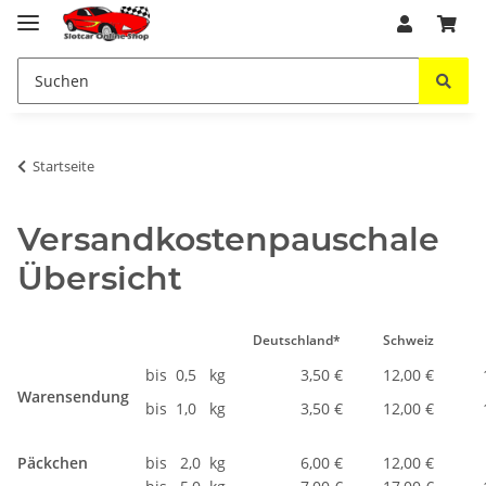
Startseite
Versandkostenpauschale
Übersicht
Deutschland*
Schweiz
bis 0,5 kg
3,50 €
12,00 €
Warensendung
bis 1,0 kg
3,50 €
12,00 €
Päckchen
bis 2,0 kg
6,00 €
12,00 €
1