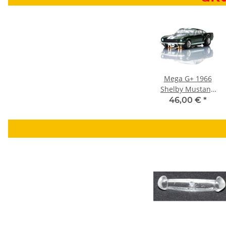
Mega G+ 1966
Shelby Mustang
GT350 Grün mit
46,00 €
*
Streifen