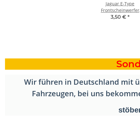
Jaguar E-Type
Frontscheinwerfer
Repro
3,50 €
*
Sond
Wir führen in Deutschland mit 
Fahrzeugen,
bei uns bekommen 
stöbe