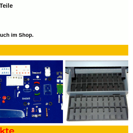
Teile
such im Shop.
kte