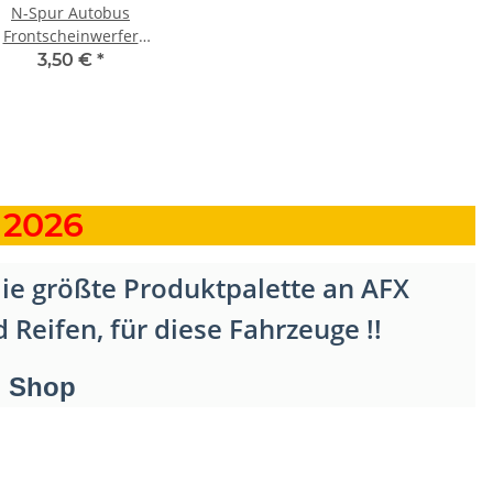
N-Spur Autobus
Frontscheinwerfer
Repro
3,50 €
*
 2026
e größte Produktpalette an AFX
Reifen, für diese Fahrzeuge !!
m Shop