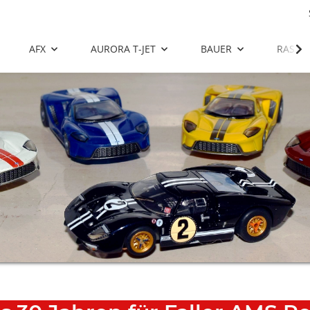
AFX
AURORA T-JET
BAUER
RASAN