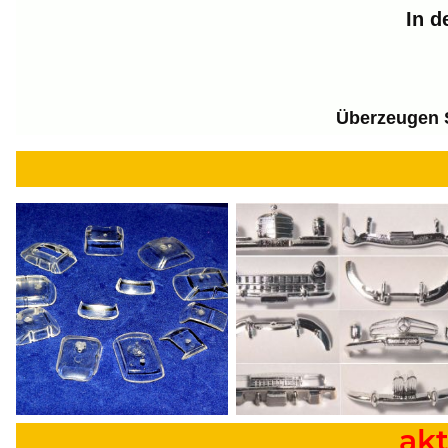
In d
Überzeugen S
ak