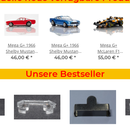
Mega G+ 1966
Mega G+ 1966
Mega G+
Shelby Mustang
Shelby Mustang
McLaren F1
GT350 Rot
GT350
MCL38 Oscar
46,00 €
*
46,00 €
*
55,00 €
*
saphirblau mit
Piastri #81 Austin
weißen Streifen
Unsere Bestseller