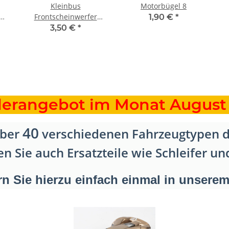
Kleinbus
Motorbügel 8
Frontscheinwerfer
1,90 €
*
Repro
3,50 €
*
erangebot im Monat August
40
über
verschiedenen Fahrzeugtypen di
Sie auch Ersatzteile wie Schleifer und 
rn Sie hierzu einfach einmal in unsere