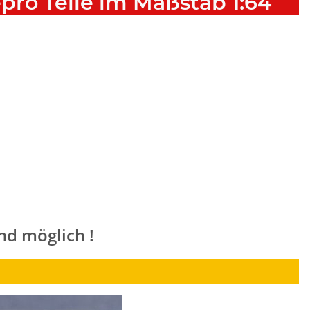
epro Teile im Maßstab 1:64
nd möglich !