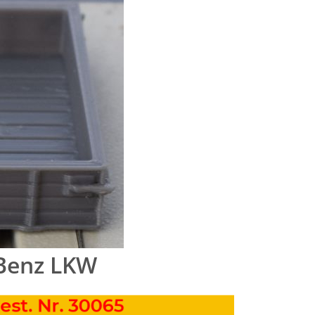
 Benz LKW
 Best. Nr. 30065