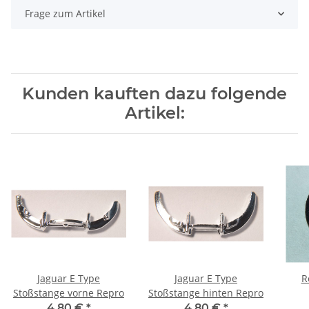
Frage zum Artikel
Kunden kauften dazu folgende
Artikel:
Jaguar E Type
Jaguar E Type
R
Stoßstange vorne Repro
Stoßstange hinten Repro
4,80 €
*
4,80 €
*