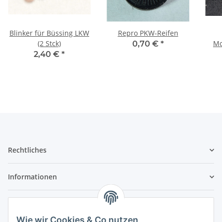
Blinker für Büssing LKW
Repro PKW-Reifen
(2 Stck)
Mo
0,70 €
*
hi
2,40 €
*
Rechtliches
Informationen
Service
Wie wir Cookies & Co nutzen