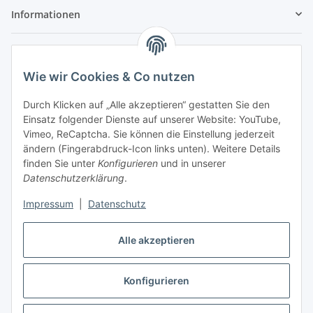
Informationen
Service
Wie wir Cookies & Co nutzen
Wir sind kein Spielwarenhändler i. S. d.
Durch Klicken auf „Alle akzeptieren“ gestatten Sie den
Spielwarenverordnung
Einsatz folgender Dienste auf unserer Website: YouTube,
Die meisten der von uns vertriebenen Produkte sind
Vimeo, ReCaptcha. Sie können die Einstellung jederzeit
nur für ein Erwachsenenhobby gedacht. Diese
ändern (Fingerabdruck-Icon links unten). Weitere Details
Produkte gehören nicht in unbeaufsichtigte
finden Sie unter
Konfigurieren
und in unserer
Kinderhände unter 14 Jahren. Mit dem Kaufabschluss
Datenschutzerklärung
.
bestätigen Sie, dass Ihnen das bekannt ist, Sie über 14
Jahre alt sind und die Teile nicht an Kinder unter 14
Impressum
|
Datenschutz
Jahren abgeben oder diese unbeaufsichtigt damit
spielen lassen.
Alle akzeptieren
Vertrag widerrufen
Konfigurieren
* Alle Preise inkl. gesetzlicher USt., zzgl.
Versand