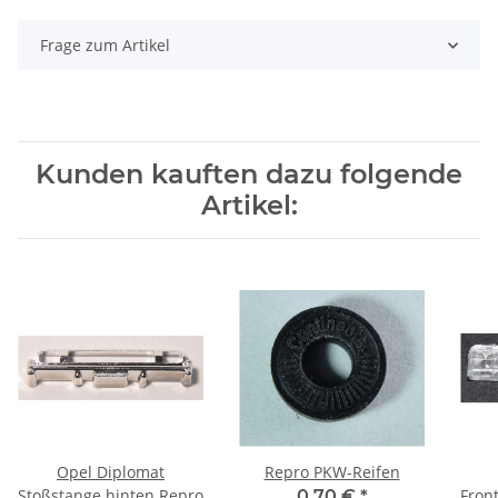
Frage zum Artikel
Kunden kauften dazu folgende
Artikel:
Opel Diplomat
Repro PKW-Reifen
Stoßstange hinten Repro
Fron
0,70 €
*