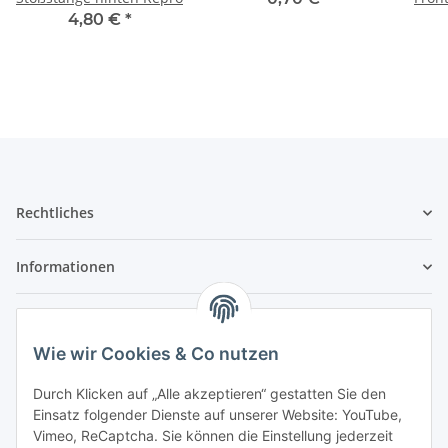
4,80 €
*
Rechtliches
Informationen
Service
Wie wir Cookies & Co nutzen
Wir sind kein Spielwarenhändler i. S. d.
Durch Klicken auf „Alle akzeptieren“ gestatten Sie den
Spielwarenverordnung
Einsatz folgender Dienste auf unserer Website: YouTube,
Die meisten der von uns vertriebenen Produkte sind
Vimeo, ReCaptcha. Sie können die Einstellung jederzeit