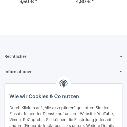
3,60 €
*
4,80 €
*
Rechtliches
Informationen
Service
Wie wir Cookies & Co nutzen
Wir sind kein Spielwarenhändler i. S. d.
Durch Klicken auf „Alle akzeptieren“ gestatten Sie den
Spielwarenverordnung
Einsatz folgender Dienste auf unserer Website: YouTube,
Die meisten der von uns vertriebenen Produkte sind
Vimeo, ReCaptcha. Sie können die Einstellung jederzeit
nur für ein Erwachsenenhobby gedacht. Diese
ändern (Fingerabdruck-Icon links unten). Weitere Details