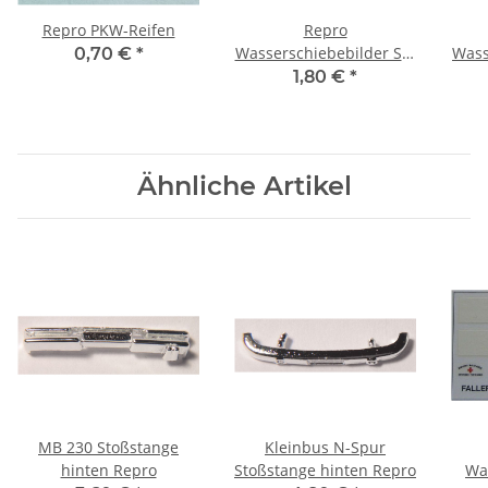
Repro PKW-Reifen
Repro
Wasserschiebebilder Set
Wass
0,70 €
*
Polizei
1,80 €
*
Ähnliche Artikel
MB 230 Stoßstange
Kleinbus N-Spur
hinten Repro
Stoßstange hinten Repro
Wa