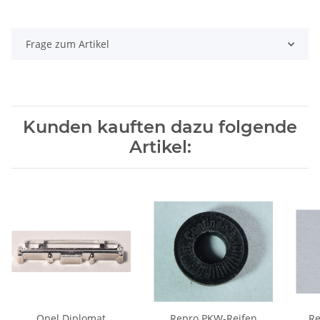
Frage zum Artikel
Kunden kauften dazu folgende
Artikel:
Opel Diplomat
Repro PKW-Reifen
Re