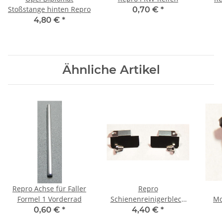
Stoßstange hinten Repro
0,70 €
*
4,80 €
*
Ähnliche Artikel
Repro Achse für Faller
Repro
Formel 1 Vorderrad
Schienenreinigerblech
Mo
Set incl.Schrauben
hint
0,60 €
*
4,40 €
*