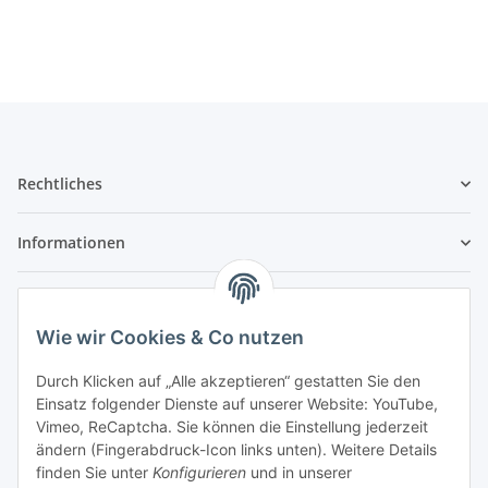
Rechtliches
Informationen
Service
Wie wir Cookies & Co nutzen
Wir sind kein Spielwarenhändler i. S. d.
Durch Klicken auf „Alle akzeptieren“ gestatten Sie den
Spielwarenverordnung
Einsatz folgender Dienste auf unserer Website: YouTube,
Die meisten der von uns vertriebenen Produkte sind
Vimeo, ReCaptcha. Sie können die Einstellung jederzeit
nur für ein Erwachsenenhobby gedacht. Diese
ändern (Fingerabdruck-Icon links unten). Weitere Details
Produkte gehören nicht in unbeaufsichtigte
finden Sie unter
Konfigurieren
und in unserer