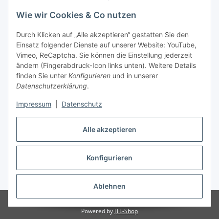
Wie wir Cookies & Co nutzen
Wir sind kein Spielwarenhändler i. S. d.
Durch Klicken auf „Alle akzeptieren“ gestatten Sie den
Spielwarenverordnung
Einsatz folgender Dienste auf unserer Website: YouTube,
Die meisten der von uns vertriebenen Produkte sind
Vimeo, ReCaptcha. Sie können die Einstellung jederzeit
nur für ein Erwachsenenhobby gedacht. Diese
ändern (Fingerabdruck-Icon links unten). Weitere Details
Produkte gehören nicht in unbeaufsichtigte
finden Sie unter
Konfigurieren
und in unserer
Kinderhände unter 14 Jahren. Mit dem Kaufabschluss
Datenschutzerklärung
.
bestätigen Sie, dass Ihnen das bekannt ist, Sie über 14
Jahre alt sind und die Teile nicht an Kinder unter 14
Impressum
|
Datenschutz
Jahren abgeben oder diese unbeaufsichtigt damit
spielen lassen.
Alle akzeptieren
Vertrag widerrufen
Konfigurieren
* Alle Preise inkl. gesetzlicher USt., zzgl.
Versand
Ablehnen
© Slotcar Online Shop
Powered by
JTL-Shop