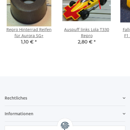
Repro Hinterrad Reifen
Auspuff links Lola T330
Fal
für Aurora SG+
Repro
F1
1,10 €
*
2,80 €
*
Rechtliches
Informationen
Service