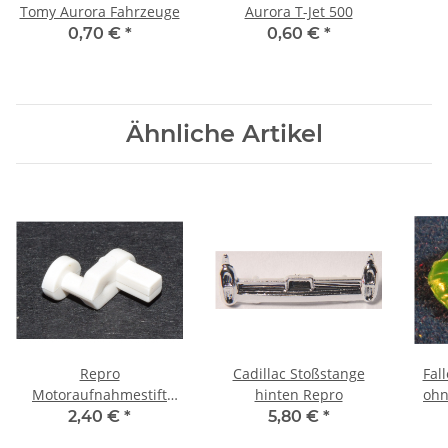
Tomy Aurora Fahrzeuge
Aurora T-Jet 500
0,70 €
*
0,60 €
*
Ähnliche Artikel
Repro
Cadillac Stoßstange
Fal
Motoraufnahmestift
hinten Repro
ohn
hinten für LKW weiß
2,40 €
*
5,80 €
*