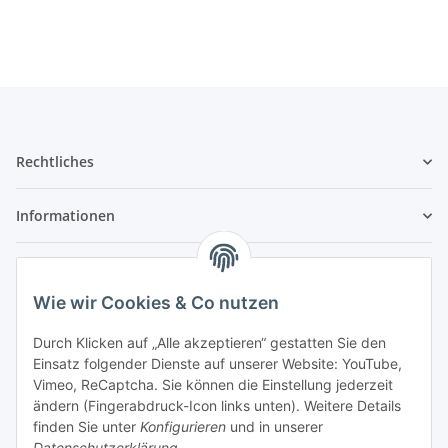
Rechtliches
Informationen
Service
Wie wir Cookies & Co nutzen
Wir sind kein Spielwarenhändler i. S. d.
Durch Klicken auf „Alle akzeptieren“ gestatten Sie den
Spielwarenverordnung
Einsatz folgender Dienste auf unserer Website: YouTube,
Die meisten der von uns vertriebenen Produkte sind
Vimeo, ReCaptcha. Sie können die Einstellung jederzeit
nur für ein Erwachsenenhobby gedacht. Diese
ändern (Fingerabdruck-Icon links unten). Weitere Details
Produkte gehören nicht in unbeaufsichtigte
finden Sie unter
Konfigurieren
und in unserer
Kinderhände unter 14 Jahren. Mit dem Kaufabschluss
Datenschutzerklärung
.