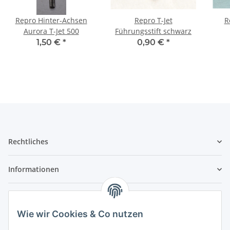
Repro Hinter-Achsen
Repro T-Jet
R
Aurora T-Jet 500
Führungsstift schwarz
1,50 €
*
0,90 €
*
Rechtliches
Informationen
Service
Wie wir Cookies & Co nutzen