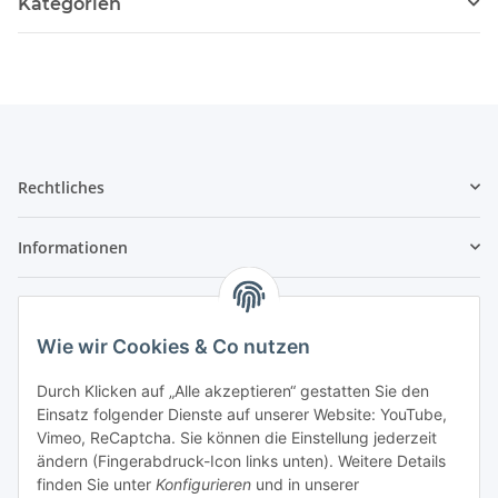
Kategorien
Rechtliches
Informationen
Service
Wie wir Cookies & Co nutzen
Wir sind kein Spielwarenhändler i. S. d.
Durch Klicken auf „Alle akzeptieren“ gestatten Sie den
Spielwarenverordnung
Einsatz folgender Dienste auf unserer Website: YouTube,
Die meisten der von uns vertriebenen Produkte sind
Vimeo, ReCaptcha. Sie können die Einstellung jederzeit
nur für ein Erwachsenenhobby gedacht. Diese
ändern (Fingerabdruck-Icon links unten). Weitere Details
Produkte gehören nicht in unbeaufsichtigte
finden Sie unter
Konfigurieren
und in unserer