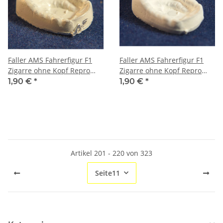
Faller AMS Fahrerfigur F1
Faller AMS Fahrerfigur F1
Zigarre ohne Kopf Repro
Zigarre ohne Kopf Repro
grau
weiß
1,90 €
*
1,90 €
*
Artikel 201 - 220 von 323
Seite
11