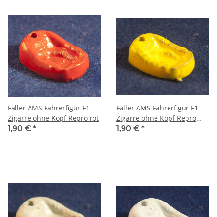
Faller AMS Fahrerfigur F1
Faller AMS Fahrerfigur F1
Zigarre ohne Kopf Repro rot
Zigarre ohne Kopf Repro
gelb
1,90 €
*
1,90 €
*