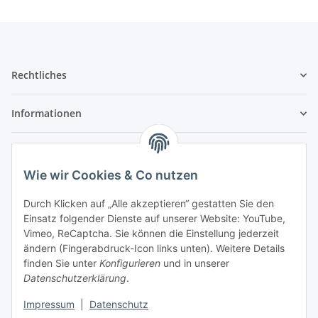
Rechtliches
Informationen
Service
Wie wir Cookies & Co nutzen
Wir sind kein Spielwarenhändler i. S. d.
Durch Klicken auf „Alle akzeptieren“ gestatten Sie den
Spielwarenverordnung
Einsatz folgender Dienste auf unserer Website: YouTube,
Die meisten der von uns vertriebenen Produkte sind
Vimeo, ReCaptcha. Sie können die Einstellung jederzeit
nur für ein Erwachsenenhobby gedacht. Diese
ändern (Fingerabdruck-Icon links unten). Weitere Details
Produkte gehören nicht in unbeaufsichtigte
finden Sie unter
Konfigurieren
und in unserer
Kinderhände unter 14 Jahren. Mit dem Kaufabschluss
Datenschutzerklärung
.
bestätigen Sie, dass Ihnen das bekannt ist, Sie über 14
Jahre alt sind und die Teile nicht an Kinder unter 14
Impressum
|
Datenschutz