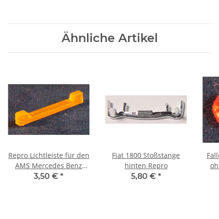
Ähnliche Artikel
Repro Lichtleiste für den
Fiat 1800 Stoßstange
Fal
AMS Mercedes Benz
hinten Repro
oh
LKW orange
3,50 €
*
5,80 €
*