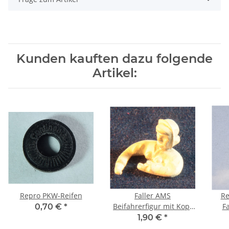
Kunden kauften dazu folgende
Artikel:
Repro PKW-Reifen
Faller AMS
Re
Beifahrerfigur mit Kopf
F
0,70 €
*
Repro weiß
1,90 €
*