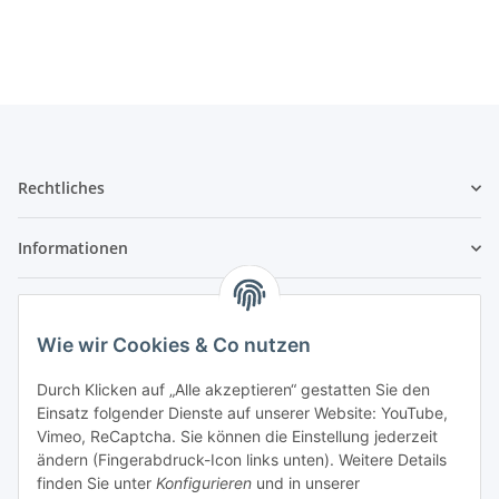
Rechtliches
Informationen
Service
Wie wir Cookies & Co nutzen
Wir sind kein Spielwarenhändler i. S. d.
Durch Klicken auf „Alle akzeptieren“ gestatten Sie den
Spielwarenverordnung
Einsatz folgender Dienste auf unserer Website: YouTube,
Die meisten der von uns vertriebenen Produkte sind
Vimeo, ReCaptcha. Sie können die Einstellung jederzeit
nur für ein Erwachsenenhobby gedacht. Diese
ändern (Fingerabdruck-Icon links unten). Weitere Details
Produkte gehören nicht in unbeaufsichtigte
finden Sie unter
Konfigurieren
und in unserer