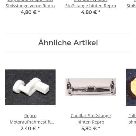
Stoßstange vorne Repro
Stoßstange hinten Repro
Stoß
4,80 €
*
4,80 €
*
Ähnliche Artikel
Repro
Cadillac Stoßstange
Fal
Motoraufnahmestift
hinten Repro
ohn
hinten für LKW weiß
2,40 €
*
5,80 €
*