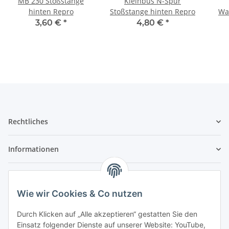
MB 230 Stoßstange
Kleinbus N-Spur
hinten Repro
Stoßstange hinten Repro
Wa
3,60 €
*
4,80 €
*
Rechtliches
Informationen
Service
Wie wir Cookies & Co nutzen
Wir sind kein Spielwarenhändler i. S. d.
Durch Klicken auf „Alle akzeptieren“ gestatten Sie den
Spielwarenverordnung
Einsatz folgender Dienste auf unserer Website: YouTube,