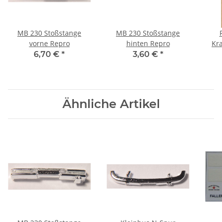
MB 230 Stoßstange
MB 230 Stoßstange
vorne Repro
hinten Repro
Kr
6,70 €
*
3,60 €
*
Ähnliche Artikel