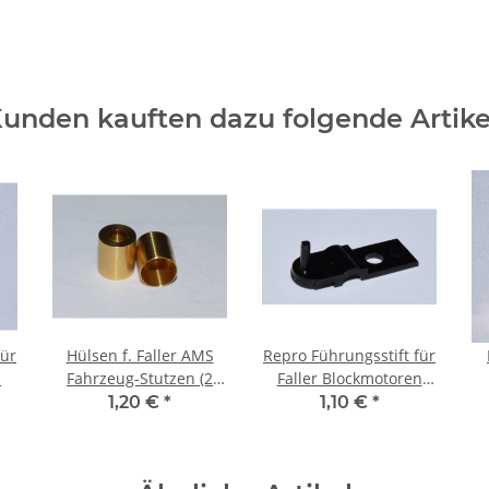
unden kauften dazu folgende Artike
für
Hülsen f. Faller AMS
Repro Führungsstift für
z
Fahrzeug-Stutzen (2
Faller Blockmotoren
Stck)
schwarz, gewölbt
1,20 €
*
1,10 €
*