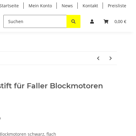
Startseite
Mein Konto
News
Kontakt
Preisliste
T
0,00 €
ift für Faller Blockmotoren
p
 Blockmotoren schwarz, flach