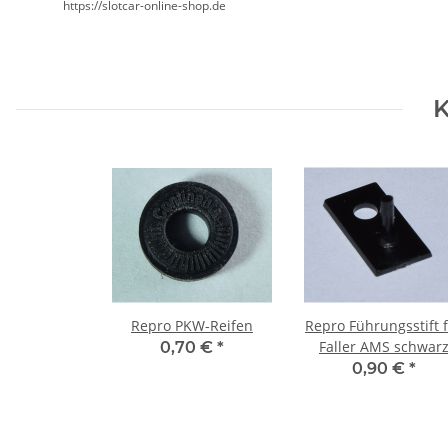
https://slotcar-online-shop.de
K
Repro PKW-Reifen
Repro Führungsstift 
Faller AMS schwar
0,70 €
*
0,90 €
*