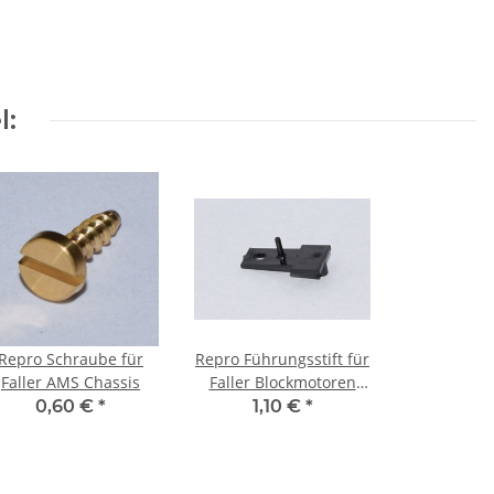
l:
Repro Schraube für
Repro Führungsstift für
Faller AMS Chassis
Faller Blockmotoren
schwarz
0,60 €
*
1,10 €
*