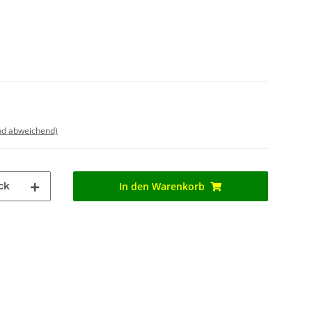
nd abweichend)
ck
In den Warenkorb