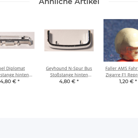
Ähnliche Artikel
el Diplomat
Geyhound N-Spur Bus
Faller AMS Fahr
stange hinten
Stoßstange hinten
Zigarre F1 Repr
Repro
Repro
4,80 €
*
4,80 €
*
1,20 €
*