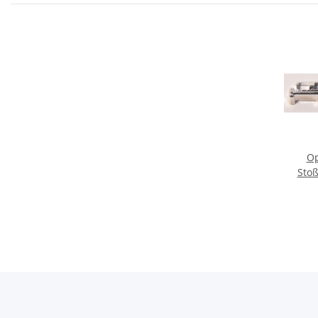
Op
Stoß