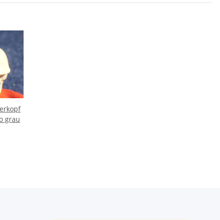
erkopf
o grau