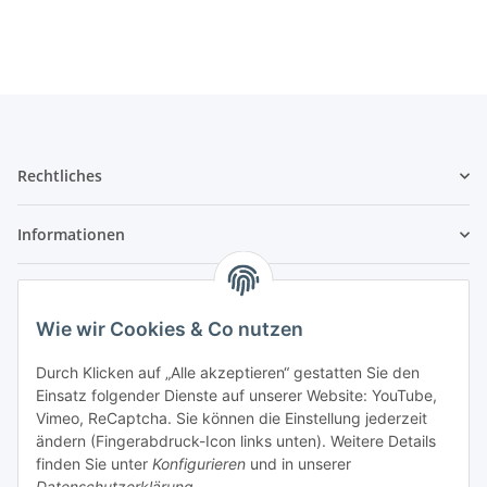
Rechtliches
Informationen
Service
Wie wir Cookies & Co nutzen
Wir sind kein Spielwarenhändler i. S. d.
Durch Klicken auf „Alle akzeptieren“ gestatten Sie den
Spielwarenverordnung
Einsatz folgender Dienste auf unserer Website: YouTube,
Die meisten der von uns vertriebenen Produkte sind
Vimeo, ReCaptcha. Sie können die Einstellung jederzeit
nur für ein Erwachsenenhobby gedacht. Diese
ändern (Fingerabdruck-Icon links unten). Weitere Details
Produkte gehören nicht in unbeaufsichtigte
finden Sie unter
Konfigurieren
und in unserer
Kinderhände unter 14 Jahren. Mit dem Kaufabschluss
Datenschutzerklärung
.