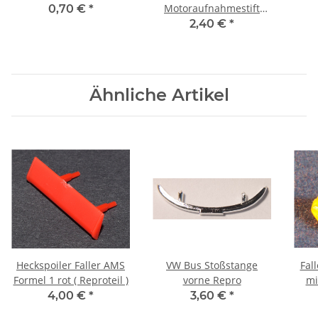
Motoraufnahmestift
0,70 €
*
hinten für LKW weiß
2,40 €
*
Ähnliche Artikel
Heckspoiler Faller AMS
VW Bus Stoßstange
Fal
Formel 1 rot ( Reproteil )
vorne Repro
mi
4,00 €
*
3,60 €
*