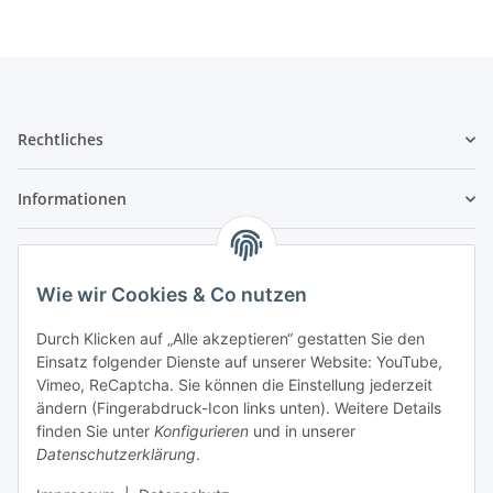
Rechtliches
Informationen
Service
Wie wir Cookies & Co nutzen
Wir sind kein Spielwarenhändler i. S. d.
Durch Klicken auf „Alle akzeptieren“ gestatten Sie den
Spielwarenverordnung
Einsatz folgender Dienste auf unserer Website: YouTube,
Die meisten der von uns vertriebenen Produkte sind
Vimeo, ReCaptcha. Sie können die Einstellung jederzeit
nur für ein Erwachsenenhobby gedacht. Diese
ändern (Fingerabdruck-Icon links unten). Weitere Details
Produkte gehören nicht in unbeaufsichtigte
finden Sie unter
Konfigurieren
und in unserer
Kinderhände unter 14 Jahren. Mit dem Kaufabschluss
Datenschutzerklärung
.
bestätigen Sie, dass Ihnen das bekannt ist, Sie über 14