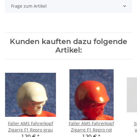
Frage zum Artikel
Kunden kauften dazu folgende
Artikel:
Faller AMS Fahrerkopf
Faller AMS Fahrerkopf
S
Zigarre F1 Repro grau
Zigarre F1 Repro rot
1,20 €
*
1,20 €
*