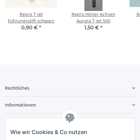
Repro T-Jet
Repro Hinter-Achsen
R
Führungsstift schwarz
Aurora T-Jet 500
0,90 €
*
1,50 €
*
Rechtliches
Informationen
Service
Wie wir Cookies & Co nutzen