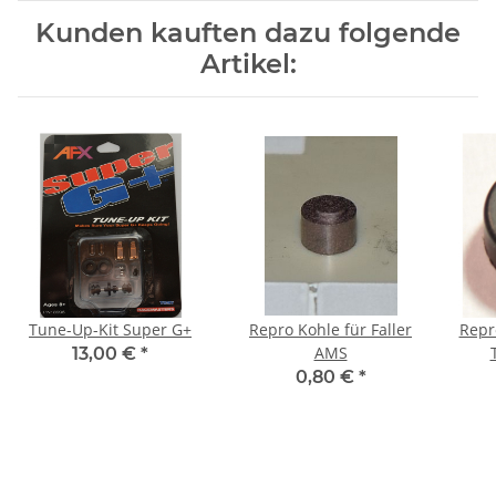
Kunden kauften dazu folgende
Artikel:
Tune-Up-Kit Super G+
Repro Kohle für Faller
Repr
AMS
13,00 €
*
0,80 €
*