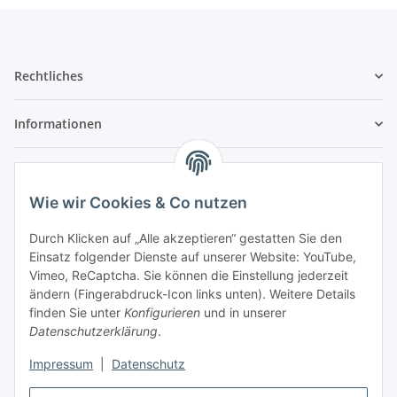
Rechtliches
Informationen
Service
Wie wir Cookies & Co nutzen
Wir sind kein Spielwarenhändler i. S. d.
Durch Klicken auf „Alle akzeptieren“ gestatten Sie den
Spielwarenverordnung
Einsatz folgender Dienste auf unserer Website: YouTube,
Die meisten der von uns vertriebenen Produkte sind
Vimeo, ReCaptcha. Sie können die Einstellung jederzeit
nur für ein Erwachsenenhobby gedacht. Diese
ändern (Fingerabdruck-Icon links unten). Weitere Details
Produkte gehören nicht in unbeaufsichtigte
finden Sie unter
Konfigurieren
und in unserer
Kinderhände unter 14 Jahren. Mit dem Kaufabschluss
Datenschutzerklärung
.
bestätigen Sie, dass Ihnen das bekannt ist, Sie über 14
Jahre alt sind und die Teile nicht an Kinder unter 14
Impressum
|
Datenschutz
Jahren abgeben oder diese unbeaufsichtigt damit