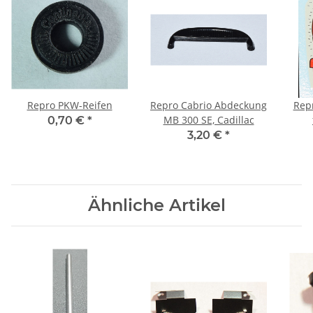
Repro PKW-Reifen
Repro Cabrio Abdeckung
Rep
MB 300 SE, Cadillac
0,70 €
*
3,20 €
*
Ähnliche Artikel