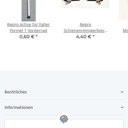
Repro Achse für Faller
Repro
Formel 1 Vorderrad
Schienenreinigerblech
Mo
Set incl.Schrauben
hint
0,60 €
*
4,40 €
*
Rechtliches
Informationen
Service