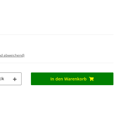
nd abweichend)
ck
In den Warenkorb