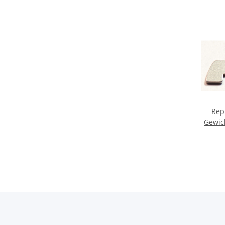
Rep
Gewic