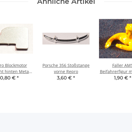
Ähnliche Artikel
ro Blockmotor
Porsche 356 Stoßstange
Faller AM
ht hinten Metall
vorne Repro
Beifahrerfigur m
1mm
Repro gel
0,80 €
*
3,60 €
*
1,90 €
*