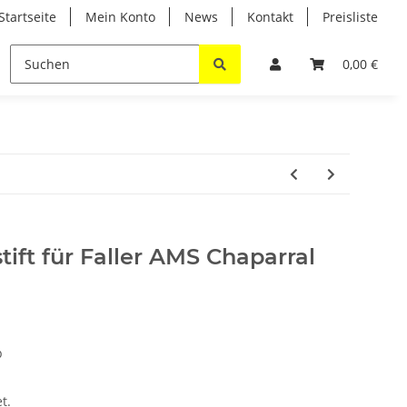
Startseite
Mein Konto
News
Kontakt
Preisliste
T
0,00 €
ift für Faller AMS Chaparral
p
t.