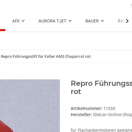
AFX
AURORA T-JET
BAUER
RASAN
Repro Führungsstift für Faller AMS Chaparral rot
Repro Führungsst
rot
Artikelnummer:
11550
Hersteller:
Slotcar-Online-Sho
für Flachankermotoren geeigne