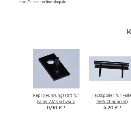
https://slotcar-online-shop.de
K
Repro Führungsstift für
Heckspoiler für Fall
Faller AMS schwarz
AMS Chaparral (
Reproteil )
0,90 €
*
4,20 €
*