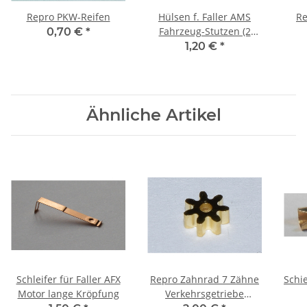
Repro PKW-Reifen
Hülsen f. Faller AMS
Re
Fahrzeug-Stutzen (2
0,70 €
*
Stck)
1,20 €
*
Ähnliche Artikel
er
Schleifer für Faller AFX
Repro Zahnrad 7 Zähne
Schi
Motor lange Kröpfung
Verkehrsgetriebe