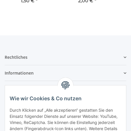
Messing
1,50 €
*
2,00 €
*
Rechtliches
Informationen
Service
Wie wir Cookies & Co nutzen
Wir sind kein Spielwarenhändler i. S. d.
Durch Klicken auf „Alle akzeptieren“ gestatten Sie den
Spielwarenverordnung
Einsatz folgender Dienste auf unserer Website: YouTube,
Die meisten der von uns vertriebenen Produkte sind
Vimeo, ReCaptcha. Sie können die Einstellung jederzeit
nur für ein Erwachsenenhobby gedacht. Diese
ändern (Fingerabdruck-Icon links unten). Weitere Details