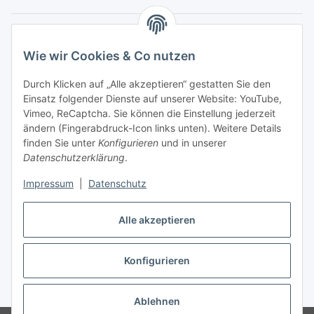
Service
Wie wir Cookies & Co nutzen
Wir sind kein Spielwarenhändler i. S. d.
Durch Klicken auf „Alle akzeptieren“ gestatten Sie den
Spielwarenverordnung
Einsatz folgender Dienste auf unserer Website: YouTube,
Die meisten der von uns vertriebenen Produkte sind
Vimeo, ReCaptcha. Sie können die Einstellung jederzeit
nur für ein Erwachsenenhobby gedacht. Diese
ändern (Fingerabdruck-Icon links unten). Weitere Details
Produkte gehören nicht in unbeaufsichtigte
finden Sie unter
Konfigurieren
und in unserer
Kinderhände unter 14 Jahren. Mit dem Kaufabschluss
Datenschutzerklärung
.
bestätigen Sie, dass Ihnen das bekannt ist, Sie über 14
Jahre alt sind und die Teile nicht an Kinder unter 14
Impressum
|
Datenschutz
Jahren abgeben oder diese unbeaufsichtigt damit
spielen lassen.
Alle akzeptieren
Vertrag widerrufen
Konfigurieren
* Alle Preise inkl. gesetzlicher USt., zzgl.
Versand
Ablehnen