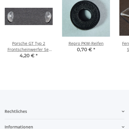
Porsche GT Typ 2
Repro PKW-Reifen
Ferr
Frontscheinwerfer Set
0,70 €
*
Repro
4,20 €
*
Rechtliches
Informationen