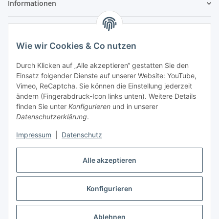
Informationen
Service
Wie wir Cookies & Co nutzen
Wir sind kein Spielwarenhändler i. S. d.
Durch Klicken auf „Alle akzeptieren“ gestatten Sie den
Spielwarenverordnung
Einsatz folgender Dienste auf unserer Website: YouTube,
Die meisten der von uns vertriebenen Produkte sind
Vimeo, ReCaptcha. Sie können die Einstellung jederzeit
nur für ein Erwachsenenhobby gedacht. Diese
ändern (Fingerabdruck-Icon links unten). Weitere Details
Produkte gehören nicht in unbeaufsichtigte
finden Sie unter
Konfigurieren
und in unserer
Kinderhände unter 14 Jahren. Mit dem Kaufabschluss
Datenschutzerklärung
.
bestätigen Sie, dass Ihnen das bekannt ist, Sie über 14
Jahre alt sind und die Teile nicht an Kinder unter 14
Impressum
|
Datenschutz
Jahren abgeben oder diese unbeaufsichtigt damit
spielen lassen.
Alle akzeptieren
Vertrag widerrufen
Konfigurieren
* Alle Preise inkl. gesetzlicher USt., zzgl.
Versand
Ablehnen