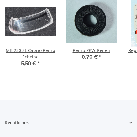
MB 230 SL Cabrio Repro
Repro PKW-Reifen
Rep
Scheibe
0,70 €
*
5,50 €
*
Rechtliches