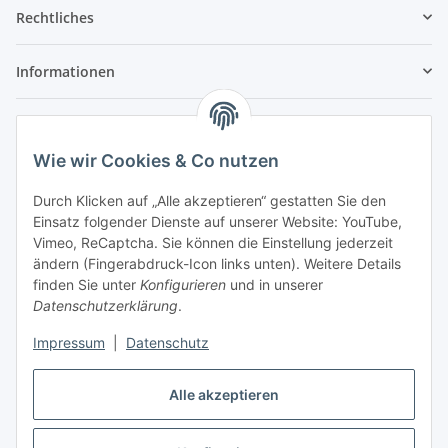
Rechtliches
Informationen
Service
Wie wir Cookies & Co nutzen
Wir sind kein Spielwarenhändler i. S. d.
Durch Klicken auf „Alle akzeptieren“ gestatten Sie den
Spielwarenverordnung
Einsatz folgender Dienste auf unserer Website: YouTube,
Die meisten der von uns vertriebenen Produkte sind
Vimeo, ReCaptcha. Sie können die Einstellung jederzeit
nur für ein Erwachsenenhobby gedacht. Diese
ändern (Fingerabdruck-Icon links unten). Weitere Details
Produkte gehören nicht in unbeaufsichtigte
finden Sie unter
Konfigurieren
und in unserer
Kinderhände unter 14 Jahren. Mit dem Kaufabschluss
Datenschutzerklärung
.
bestätigen Sie, dass Ihnen das bekannt ist, Sie über 14
Jahre alt sind und die Teile nicht an Kinder unter 14
Impressum
|
Datenschutz
Jahren abgeben oder diese unbeaufsichtigt damit
spielen lassen.
Alle akzeptieren
Vertrag widerrufen