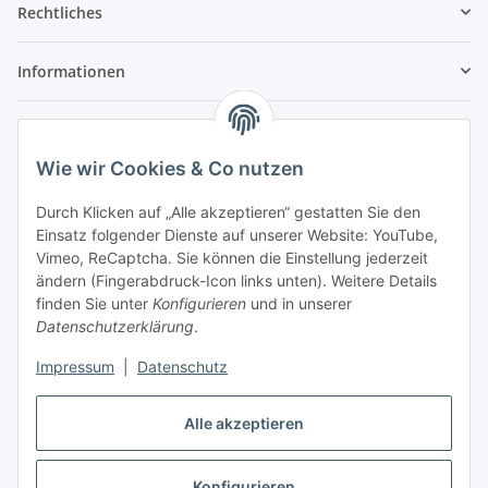
Rechtliches
Informationen
Service
Wie wir Cookies & Co nutzen
Wir sind kein Spielwarenhändler i. S. d.
Durch Klicken auf „Alle akzeptieren“ gestatten Sie den
Spielwarenverordnung
Einsatz folgender Dienste auf unserer Website: YouTube,
Die meisten der von uns vertriebenen Produkte sind
Vimeo, ReCaptcha. Sie können die Einstellung jederzeit
nur für ein Erwachsenenhobby gedacht. Diese
ändern (Fingerabdruck-Icon links unten). Weitere Details
Produkte gehören nicht in unbeaufsichtigte
finden Sie unter
Konfigurieren
und in unserer
Kinderhände unter 14 Jahren. Mit dem Kaufabschluss
Datenschutzerklärung
.
bestätigen Sie, dass Ihnen das bekannt ist, Sie über 14
Jahre alt sind und die Teile nicht an Kinder unter 14
Impressum
|
Datenschutz
Jahren abgeben oder diese unbeaufsichtigt damit
spielen lassen.
Alle akzeptieren
Vertrag widerrufen
Konfigurieren